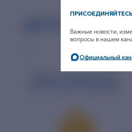
Источник:
ht
ПРИСОЕДИНЯЙТЕСЬ
ДРУГИЕ НОВО
Важные новости, изм
вопросы в нашем кан
Официальный кан