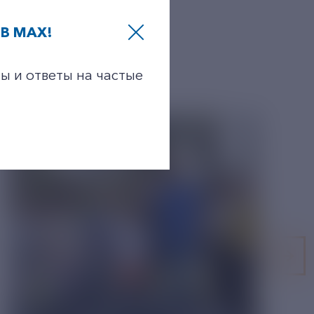
В MAX!
ы и ответы на частые