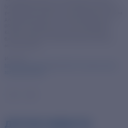
(управляющая компания – АО «ТВЭЛ») приступил к
реализации контракта на поставку ядерного топлива
для энергоблоков № 3 и № 4 АЭС «Куданкулам»
(Индия), сооружаемых по российскому проекту.
Контракт рассчитан на весь срок эксплуатации
блоков, начиная со стартовой загрузки активной
зоны реакторов.
Источник:
https://atommedia.online/2024/07/31/rosatom-nachal-
realizaciju-kontrakt/
ДРУГИЕ НОВОСТИ