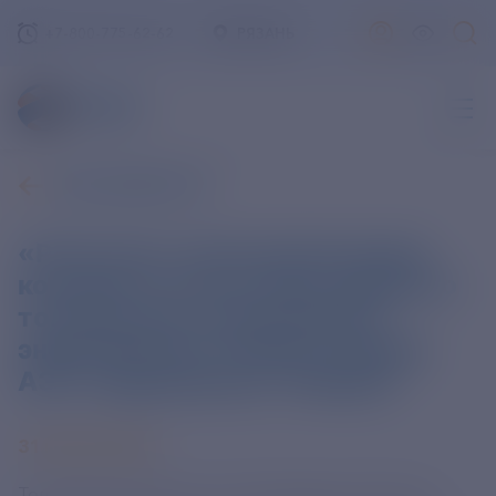
+7-800-775-62-62
РЯЗАНЬ
ВСЕ НОВОСТИ
«Росатом» начал реализацию
контракта на поставку ядерного
топлива для сооружаемых
энергоблоков второй очереди
АЭС «Куданкулам» (Индия)
31 ИЮЛЯ 2024
Топливный дивизион госкорпорации «Росатом»