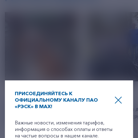
05 АВГУСТ 2026
04 АВГУСТ 2026
ПРИСОЕДИНЯЙТЕСЬ К
ОФИЦИАЛЬНОМУ КАНАЛУ ПАО
РЯЗАНСКИЕ ЭНЕРГЕТИКИ
РЭСК ПРОВЕЛА
«РЭСК» В MAX!
ПРИВЕЗЛИ БОЛЬШЕ 100 КГ
ЭКОЛОГИЧЕСКУЮ 
+7-800-775-62-62
КОРМА В ПРИЮТ ДЛЯ
«ОБЕРЕГАЙ» НА БЕР
Важные новости, изменения тарифов,
БЕЗДОМНЫХ ЖИВОТНЫХ
РЕКИ ПРА
информация о способах оплаты и ответы
на частые вопросы в нашем канале.