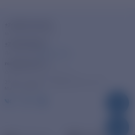
+7-800-775-62-62
Многоканальный телефон
+7 495 785 09 37
Линия доверия
Правила работы
resk@rushydro.ru
Официальная электронная почта
390005, г. Рязань, ул. Дзержинского, д. 21А
МЫ В СОЦСЕТЯХ