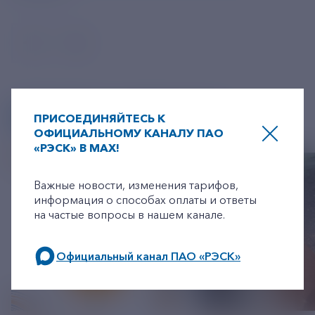
ДРУГИЕ НОВОСТИ
ПРИСОЕДИНЯЙТЕСЬ К
ОФИЦИАЛЬНОМУ КАНАЛУ ПАО
«РЭСК» В MAX!
+7-800-775-62-62
Важные новости, изменения тарифов,
информация о способах оплаты и ответы
на частые вопросы в нашем канале.
Официальный канал ПАО «РЭСК»
по будним дням: 8.00-21.00,
в выходные дни: 8.00-17.00.