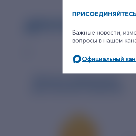
ПРИСОЕДИНЯЙТЕСЬ
ДРУГИЕ НОВО
Важные новости, изм
вопросы в нашем кан
Официальный кан