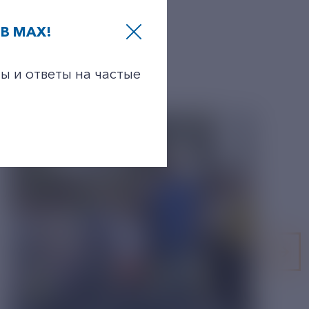
В MAX!
ы и ответы на частые