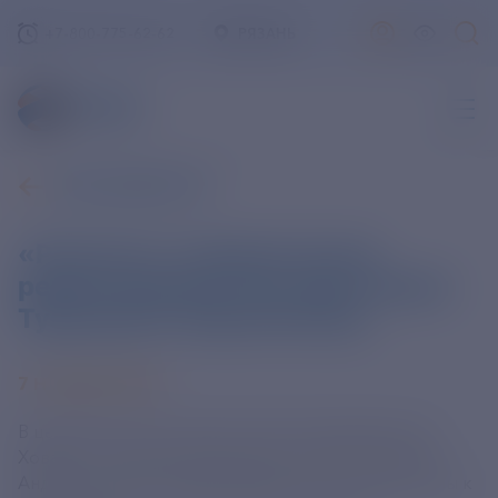
+7-800-775-62-62
РЯЗАНЬ
ВСЕ НОВОСТИ
«Россети» открыли после
реконструкции три подстанции
Тувинского энергокольца
7 НОЯБРЯ 2025
В церемонии участвовали Глава Тувы Владислав
Ховалыг и Генеральный директор ПАО «Россети»
Андрей Рюмин. Торжественные пуски приурочены к