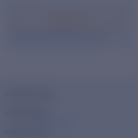
Подписаться
Нажимая кнопку «Подписаться», Вы даете свое
согласие на обработку персональных данных
.
+7-800-775-62-62
Многоканальный телефон
+7 495 785 09 37
Линия доверия
Правила работы
resk@rushydro.ru