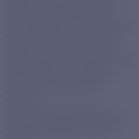
этих задач нужно надежное энергоснабжение.
Поэтому уделяем особое внимание развитию
сетевой инфраструктуры региона. Основой для этой
работы служит Комплексный план энергоснабжения
инвестиционных проектов на территории Тувы,
утвержденный Правительством РФ по поручению
Президента России», – сказал Андрей Рюмин.
После реконструкции мощность подстанции 220 кВ
«Кызылская» выросла более чем вдвое – до 330 МВА.
Увеличилась надежность электроснабжения
Кызылской агломерации и крупнейшего Каа-
Хемского угольного разреза, появилась
возможность подключать к сети новых
потребителей.
Подстанция 220 кВ «Туран» в результате
проведенных работ фактически отстроена заново.
Объект оснастили современным отечественным
оборудованием и цифровыми комплексами,
позволяющими реализовать дистанционное