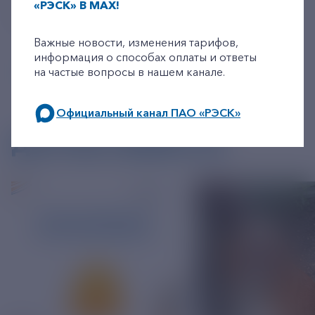
«РЭСК» В MAX!
Источник
https://t.me/rosseti_official/5140
+7-800-775-62-62
Важные новости, изменения тарифов,
информация о способах оплаты и ответы
на частые вопросы в нашем канале.
Официальный канал ПАО «РЭСК»
по будним дням: 8.00-21.00,
ДРУГИЕ НОВОСТИ
в выходные дни: 8.00-17.00.