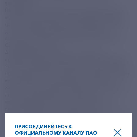
управление.
На расположенной в Хакасии подстанции 500 кВ
«Означенное» введена третья трансформаторная
группа, мощность объекта увеличилась в 1,5 раза –
до 2,4 тыс. МВА. Благодаря этому появилась
возможность нарастить передачу в Туву энергии
Саяно-Шушенской ГЭС.
Андрей Рюмин подчеркнул, что «Россети»
продолжат работу в рамках Комплексного плана. В
2026 году планируется поставить под напряжение
новый транзит 220 кВ «Шушенская-опорная – Туран»,
который укрепит энергетические связи Тувы и
Хакасии. Также компания завершит строительство
линии электропередачи от «Турана» до
месторождения Ак-Суг на востоке Тувы. Проект
позволит обеспечить централизованное
электроснабжение этого района, поскольку сейчас у
него нет связи с Единой национальной
ПРИСОЕДИНЯЙТЕСЬ К
электрической сетью.
ОФИЦИАЛЬНОМУ КАНАЛУ ПАО