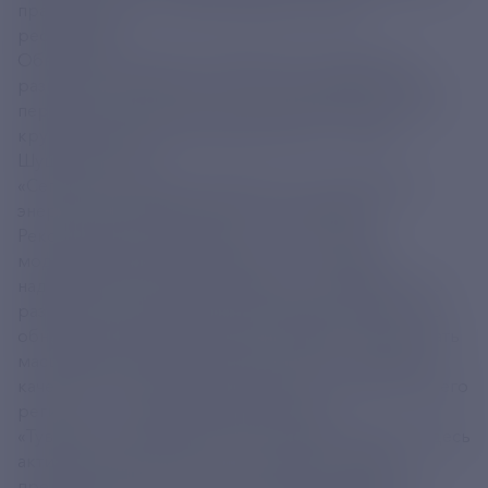
празднованию 100-летия энергосистемы
республики.
Обновленные объекты обеспечат условия для
развития центральных и восточных районов Тувы,
передачи в регион дополнительной мощности от
крупнейшей электростанции России – Саяно-
Шушенской ГЭС.
«Сегодня мы делаем важный шаг в укреплении
энергетической безопасности республики.
Реконструкция подстанций — это не просто
модернизация оборудования, это создание
надежной основы для социально экономического
развития Тувы на десятилетия вперед. Уверен, что
обновленная инфраструктура позволит реализовать
масштабные инвестиционные проекты, улучшить
качество жизни людей и раскрыть потенциал нашего
региона», – сказал Владислав Ховалыг.
«Тува демонстрирует высокие темпы развития. Здесь
активно строится жилье, открываются новые
предприятия, растет туризм. А для решения всех