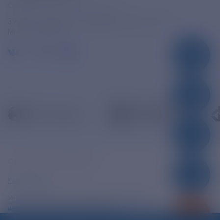
Официальная электронная почта
390005, г. Рязань, ул. Дзержинского, д. 21А
МЫ В СОЦСЕТЯХ
© ПАО «РЭСК» 2005-2026г.
Карта сайта
Уведомление об ответственности и праве
интеллектуальной собственности