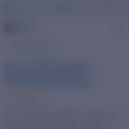
+7-800-775-62-62
РЯЗАНЬ
ВСЕ НОВОСТИ
Россия и ОАЭ подписали
соглашения в области
инвестиций и транспорта
8 АВГУСТА 2025
Россия и Объединенные Арабские Эмираты на полях
переговоров президентов двух стран Владимира
Путина и Мухаммеда бен Заида Аль Нахайяна