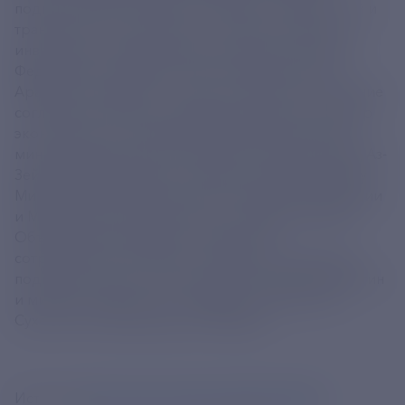
подписали два соглашения в области инвестиций и
транспорта. Соглашение о торговле услугами и
инвестициях между правительством Российской
Федерации и правительством Объединенных
Арабских Эмиратов, а также совместное понимание
соглашения своими подписями скрепили министр
экономического развития Максим Решетников и
министр внешней торговли ОАЭ Тани бен Ахмед Аз-
Зейюди. Меморандум о взаимопонимании между
Министерством транспорта Российской Федерации
и Министерством энергетики и инфраструктуры
Объединенных Арабских Эмиратов о
сотрудничестве в области наземного транспорта
подписали министр транспорта РФ Андрей Никитин
и министр энергетики и инфраструктуры ОАЭ
Сухейль бен Мухаммед Аль-Мазруи.
Источник
https://tass.ru/ekonomika/24729399