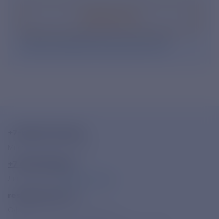
Подписаться
Нажимая кнопку «Подписаться», Вы даете свое
согласие на обработку персональных данных
.
+7-800-775-62-62
Многоканальный телефон
+7 495 785 09 37
Линия доверия
Правила работы
resk@rushydro.ru
Официальная электронная почта