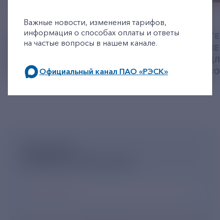
+7-800-775-62-62
06 АВГУСТ 2026
05 АВГУСТ 2026
Важные новости, изменения тарифов,
информация о способах оплаты и ответы
У РЭСК ИЗМЕНИЛИСЬ
РЯЗАНСКИЕ ЭНЕРГ
на частые вопросы в нашем канале.
РЕКВИЗИТЫ ДЛЯ ОПЛАТЫ
ПРИВЕЗЛИ БОЛЬШЕ 
ГОСУДАРСТВЕННОЙ
КОРМА В ПРИЮТ Д
ПОШЛИНЫ
Официальный канал ПАО «РЭСК»
БЕЗДОМНЫХ ЖИВ
по будним дням: 8.00-21.00,
в выходные дни: 8.00-17.00.
ПОДПИШИСЬ
НА НОВОСТНУЮ РАССЫЛКУ
Ваш e-mail
*