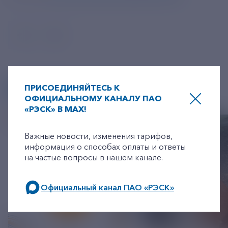
ДРУГИЕ НОВОСТИ
ПРИСОЕДИНЯЙТЕСЬ К
ОФИЦИАЛЬНОМУ КАНАЛУ ПАО
«РЭСК» В MAX!
+7-800-775-62-62
Важные новости, изменения тарифов,
информация о способах оплаты и ответы
на частые вопросы в нашем канале.
Официальный канал ПАО «РЭСК»
по будним дням: 8.00-21.00,
в выходные дни: 8.00-17.00.