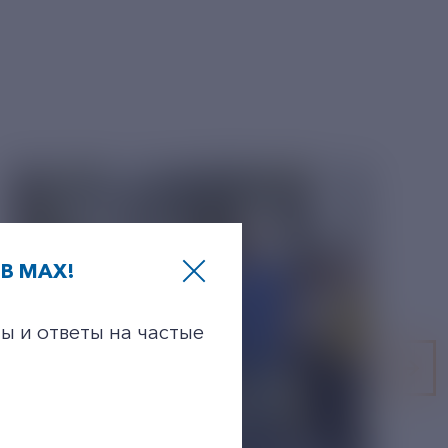
В MAX!
ы и ответы на частые