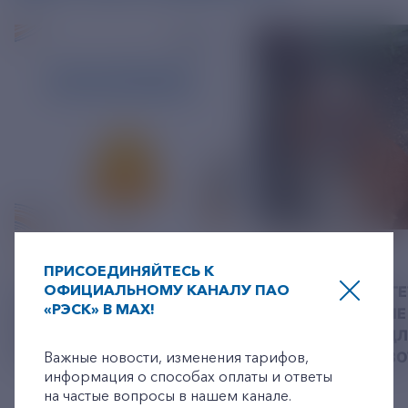
06 АВГУСТ 2026
05 АВГУСТ 2026
ПРИСОЕДИНЯЙТЕСЬ К
ОФИЦИАЛЬНОМУ КАНАЛУ ПАО
У РЭСК ИЗМЕНИЛИСЬ
РЯЗАНСКИЕ ЭНЕРГ
«РЭСК» В MAX!
РЕКВИЗИТЫ ДЛЯ ОПЛАТЫ
ПРИВЕЗЛИ БОЛЬШЕ 
+7-800-775-62-62
ГОСУДАРСТВЕННОЙ
КОРМА В ПРИЮТ Д
ПОШЛИНЫ
Важные новости, изменения тарифов,
БЕЗДОМНЫХ ЖИВ
информация о способах оплаты и ответы
на частые вопросы в нашем канале.