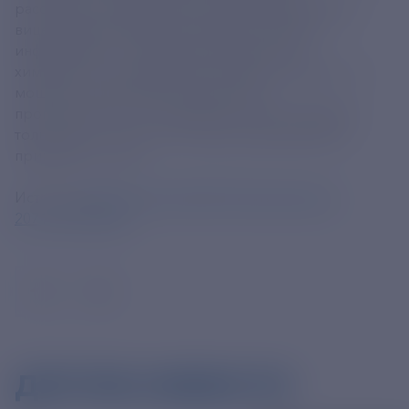
рассказали в ведомстве. В конце января первый
вице-премьер РФ Денис Мантуров на фоне
информации о сокращении мощностей
химического производства в Европе заявлял, что
мощности российской химической
промышленности в последние годы показывают
только рост - так, с 2022 года они увеличились
примерно на 14%.
Источник
https://ria.ru/20260203/minpromtorg-
2071875202.html
ДРУГИЕ НОВОСТИ