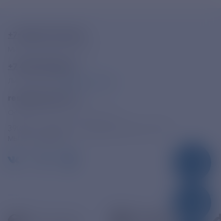
+7-800-775-62-62
Многоканальный телефон
+7 495 785 09 37
Линия доверия
Правила работы
resk@rushydro.ru
Официальная электронная почта
390005, г. Рязань, ул. Дзержинского, д. 21А
МЫ В СОЦСЕТЯХ