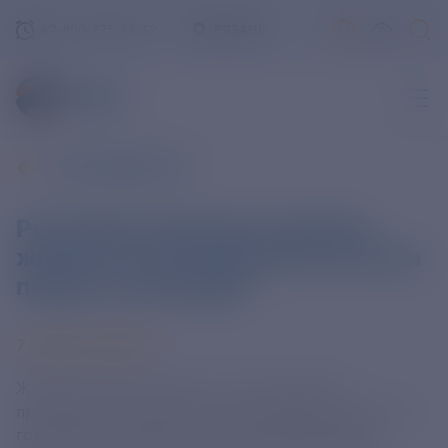
+7-800-775-62-62
РЯЗАНЬ
ВСЕ НОВОСТИ
Россияне вложили в покупку
жилья 4,3 трлн рублей по итогам
первого полугодия
7 АВГУСТА 2024
Жители России вложили 4,3 трлн рублей в
приобретение жилья по итогам января - июня 2024
года. Об этом заявил вице-премьер РФ Марат