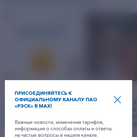
06 АВГУСТ 2026
05 АВГУСТ 2026
ПРИСОЕДИНЯЙТЕСЬ К
ОФИЦИАЛЬНОМУ КАНАЛУ ПАО
У РЭСК ИЗМЕНИЛИСЬ
РЯЗАНСКИЕ ЭНЕРГ
«РЭСК» В MAX!
РЕКВИЗИТЫ ДЛЯ ОПЛАТЫ
ПРИВЕЗЛИ БОЛЬШЕ 
+7-800-775-62-62
ГОСУДАРСТВЕННОЙ
КОРМА В ПРИЮТ Д
Важные новости, изменения тарифов,
ПОШЛИНЫ
БЕЗДОМНЫХ ЖИВ
информация о способах оплаты и ответы
на частые вопросы в нашем канале.