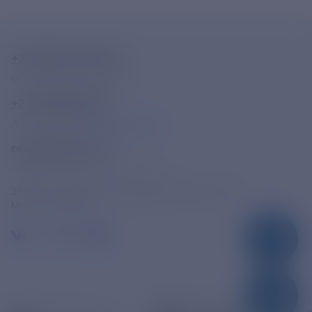
+7-800-775-62-62
Многоканальный телефон
+7 495 785 09 37
Линия доверия
Правила работы
resk@rushydro.ru
Официальная электронная почта
390005, г. Рязань, ул. Дзержинского, д. 21А
МЫ В СОЦСЕТЯХ