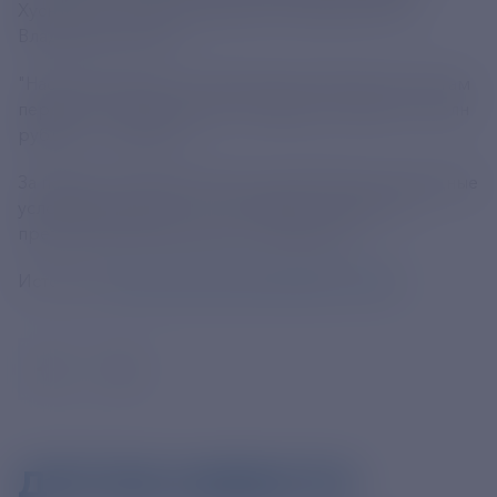
Хуснуллин в ходе совещания у президента РФ
Владимира Путина.
"Население верит в строительство жилья. По итогам
первого полугодия взнос граждан составил 4,3 трлн
рублей", - сказал он.
За первое полугодие 2024 года в РФ свои жилищные
условия улучшили 1,77 млн семей, следует из
презентации Хуснуллина к совещанию.
Источник:
https://tass.ru/ekonomika/21550781
ДРУГИЕ НОВОСТИ