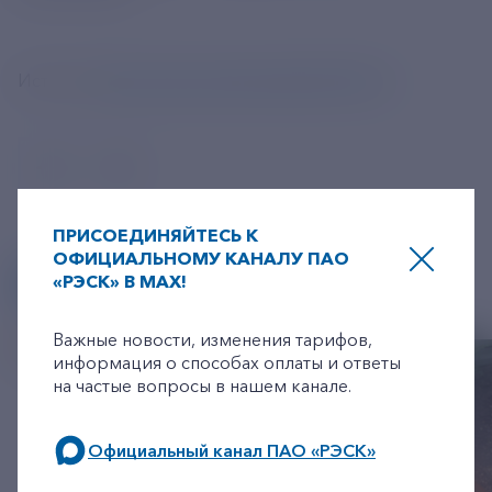
Источник
https://tass.ru/ekonomika/25268113
ПРИСОЕДИНЯЙТЕСЬ К
ОФИЦИАЛЬНОМУ КАНАЛУ ПАО
ДРУГИЕ НОВОСТИ
«РЭСК» В MAX!
+7-800-775-62-62
Важные новости, изменения тарифов,
информация о способах оплаты и ответы
на частые вопросы в нашем канале.
Официальный канал ПАО «РЭСК»
по будним дням: 8.00-21.00,