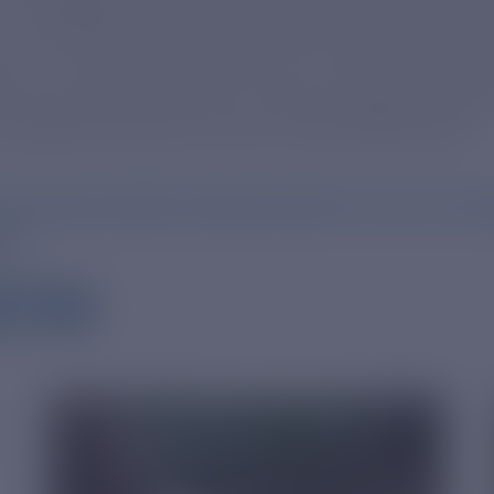
-го Международного кинофестиваля советског
дут 15 полнометражных лент и одна коротком
в разные десятилетия. Показы пройдут в двух
 культурном центре «Centro Cultural São Paulo».
ps://www.mosfilm.ru/about/news/s-12-po-16-noyabr
lm/
СТИ