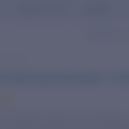
+7-800-775-62-62
РЯЗАНЬ
ЗАПИСЬ В ОФИС
З
тране и мире
3 ноября в Бразилии пройдёт 11-й Ф
2025
Заказать обратный звонок
025 года будет посвящен 80-летию Победы и 
ра, генерального директора Киноконцерна «М