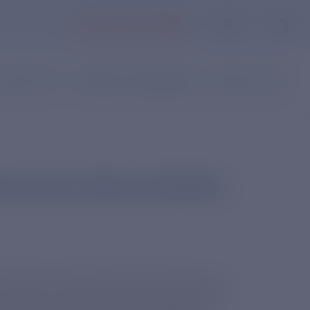
ЛИЧНЫЙ КАБИНЕТ
АКАЗ УСЛУГ
НАПИСАТЬ ОБРАЩЕНИЕ
ВОПРОС-ОТВЕТ
естиваль «Mostra Mosfilm»
50-летию творческой деятельности
осфильм» Карена Шахназарова. В