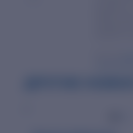
программу 11
Mosfilm» вой
«Мосфильме» 
Brasileira» и
Источник
htt
mostra-mosfi
ДРУГИЕ НОВО