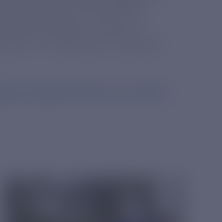
о и российского кино «Mostra
етражная картина, снятые на
 местах – Синематеке «Cinemateca
ya-v-brazilii-proydyet-11-y-festival-