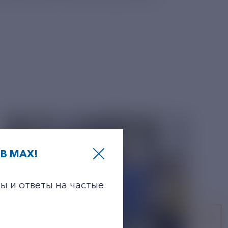
В MAX!
ы и ответы на частые