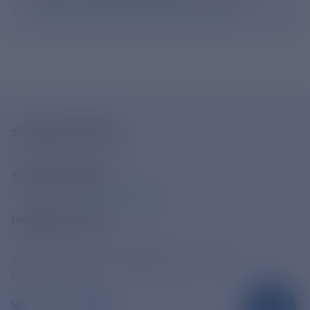
согласие на обработку персональных данных
.
+7-800-775-62-62
Многоканальный телефон
+7 495 785 09 37
Линия доверия
Правила работы
resk@rushydro.ru
Официальная электронная почта
390005, г. Рязань, ул. Дзержинского, д. 21А
МЫ В СОЦСЕТЯХ