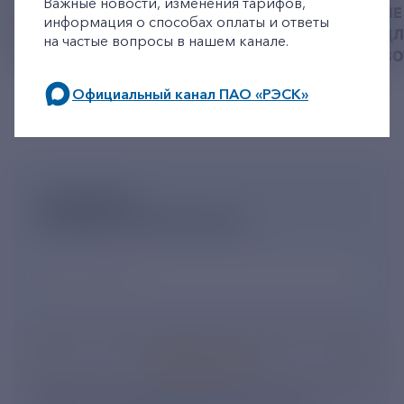
Важные новости, изменения тарифов,
РЕКВИЗИТЫ ДЛЯ ОПЛАТЫ
ПРИВЕЗЛИ БОЛЬШЕ 
информация о способах оплаты и ответы
ГОСУДАРСТВЕННОЙ
КОРМА В ПРИЮТ Д
на частые вопросы в нашем канале.
ПОШЛИНЫ
БЕЗДОМНЫХ ЖИВ
Официальный канал ПАО «РЭСК»
по будним дням: 8.00-21.00,
в выходные дни: 8.00-17.00.
ПОДПИШИСЬ
НА НОВОСТНУЮ РАССЫЛКУ
Ваш e-mail
*
Подписаться
Нажимая кнопку «Подписаться», Вы даете свое