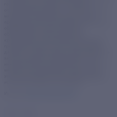
голов для станков тяжелого типа. Изделия
оптимизированы для работы с титаном, ключевым
материалом в авиастроении. Новые головы
предназначены для пятикоординатных портальных
обрабатывающих центров с ЧПУ. Такое
оборудование способно обрабатывать
крупногабаритные металлические заготовки для
гражданских самолетов, включая детали крыла
длиной до 24 метров. Задачу по проектированию и
запуску производства новых фрезерных голов
инженеры решили в рекордные сроки – всего за 8
месяцев. На сегодняшний день первые станки с
этими компонентами успешно прошли заводские
испытания и внедрены в эксплуатацию.
Источник:
https://t.me/rostecru/9002