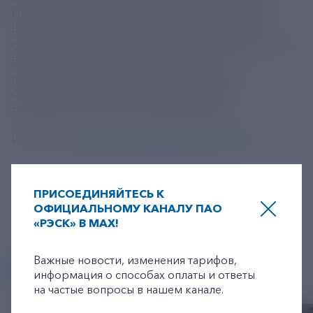
Индии, Китая, Узбекистана, Киргизии, Казахстана,
Вьетнама, Конго и Египта. Программа форума
состояла из проектного и образовательного блоков.
В рамках проектного блока участники
разрабатывали общественно-политические,
социально-экономические, культурные,
туристические и экологические проекты.
Источник:
https://tass.ru/obschestvo/21613001
ПРИСОЕДИНЯЙТЕСЬ К
ОФИЦИАЛЬНОМУ КАНАЛУ ПАО
«РЭСК» В MAX!
+7-800-775-62-62
Важные новости, изменения тарифов,
ДРУГИЕ НОВОСТИ
информация о способах оплаты и ответы
на частые вопросы в нашем канале.