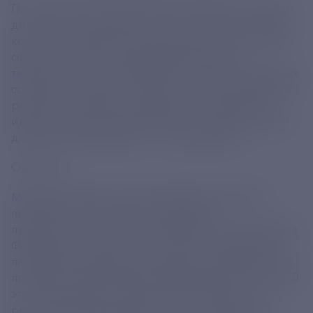
По словам губернатора Иркутской области, форум
доказал, что у молодежи много проектов и планов,
которые направлены на улучшение жизни в разных
сферах - экологии, предпринимательства,
творчества, социальной работы, развития различных
сообществ и других. "Уверен, за эти дни на Байкале
ребята по-настоящему сдружились, обменялись
идеями, получили огромный опыт и заряд энергии
для дальнейшей работы", - сказал Кобзев.
О форуме
Международный молодежный форум "Байкал"
проходит с 2008 года. Он проводится
правительством Иркутской области при поддержке
Федерального агентства по делам молодежи под
патронатом аппарата полномочного представителя
президента РФ в Сибирском федеральном округе. В
этом году в форуме участвуют 600 человек из 52
регионов России и девяти стран - Белоруссии,