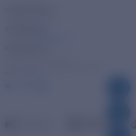
+7-800-775-62-62
Многоканальный телефон
+7 495 785 09 37
Линия доверия
Правила работы
resk@rushydro.ru
Официальная электронная почта
390005, г. Рязань, ул. Дзержинского, д. 21А
МЫ В СОЦСЕТЯХ