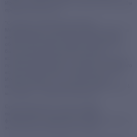
Иркутской области. Об этом сообщает пресс-службы
правительства региона.
"Состоялось торжественное закрытие
Международного молодежного форума "Байкал", в
котором принял участие губернатор Иркутской
области Игорь Кобзев. В рамках закрытия форума
были озвучены результаты двух грантовых
конкурсов: Всероссийского конкурса молодежных
проектов Росмолодежи и регионального грантового
конкурса Министерства по молодежной политике
Иркутской области. Так, 59 молодых людей
получили грантовую поддержку на общую сумму 14
млн рублей", - говорится в сообщении.
Среди победителей - проекты в сферах
патриотического воспитания молодежи,
формирования традиционных семейных ценностей,
экологического просвещения и другие.