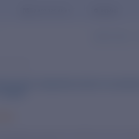
+7-800-775-62-62
РЯЗАНЬ
ЗАПИСЬ В ОФИС
З
тране и мире
осатома» получили патент на новый
 тория.
Заказать обратный звонок
2025
томщиками технология позволила начать прои