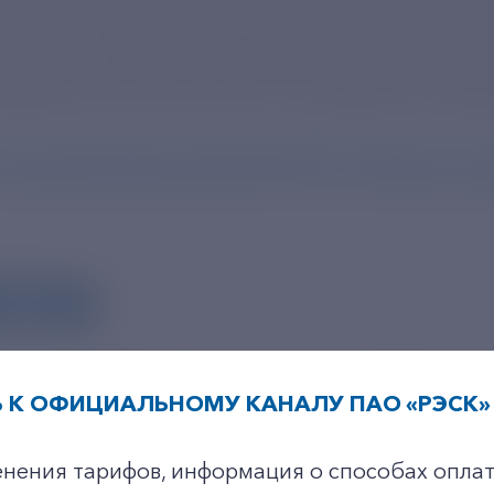
аких как актиний-225, считается одним из на
цине, их называют «будущим лечения рака». 
редприятиях «Росатома» и в учреждениях здр
tps://atommedia.online/2025/02/19/uchenye-rosa
СТИ
 К ОФИЦИАЛЬНОМУ КАНАЛУ ПАО «РЭСК» 
+7-800-775-62-62
енения тарифов, информация о способах оплат