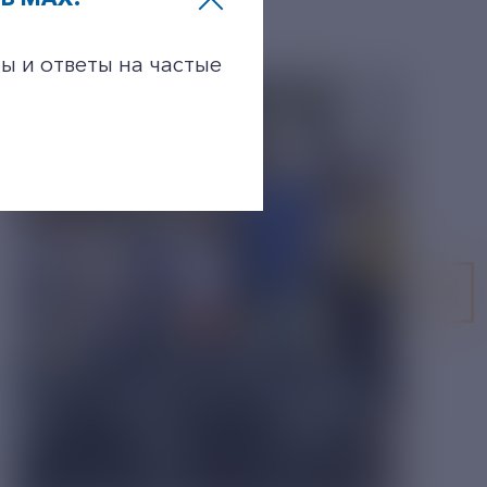
ы и ответы на частые