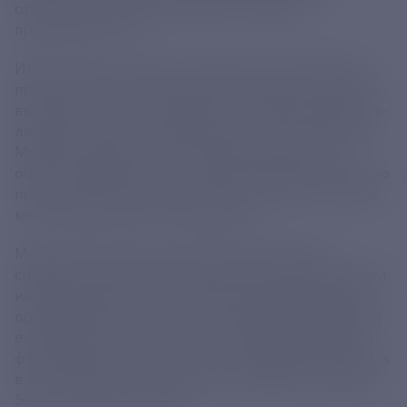
органов исполнительной власти в сфере
промышленности.
Иван Куликов отметил положительную динамику
промышленного производства в стране и весомый
вклад в достижении высоких показателей регионов-
лидеров, среди которых Москва, Санкт-Петербург,
Московская, Тульская, Ростовская, Курганская
области, Хабаровский и Приморский края. Развитию
промышленности в регионах способствует система
мер государственной поддержки.
Минпромторг России регулярно направляет
средства на развитие региональной промышленной
инфраструктуры и региональные меры поддержки
промышленности, при этом сумма финансирования
ежегодно растет. Так, 2024 году суммарный объем
финансирования превысил 37 миллиардов рублей, а
в этом году на эти цели будет направлено порядка
50 миллиардов рублей,