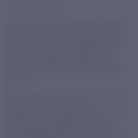
– отметил Иван Куликов.
В прошлом году из Единой региональной субсидии
73 регионам предоставлены средства на сумму 3,3
млрд рублей, а по механизму промышленной
ипотеки выдано 295 льготных кредитов на общую
сумму 32,5 млрд рублей. В рамках программы
социально-экономического развития новых
регионов по линии Минпромторга России объем
финансирования составил более 9,2 миллиардов
рублей.
Замглавы Минпромторга России также сообщил, что
за 2024 год было аккредитовано 143
индустриальных парка, технопарка и промышленных
кластера. Из них 88 – впервые включены в
соответствующие федеральные реестры. Итого на
сегодняшний день в реестры включены 237
объектов инфраструктуры, а до конца 2030 года по