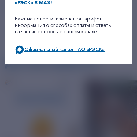
Источник:
https://minpromtorg.gov.ru/press-
«РЭСК» В MAX!
centre/news/ea84f615-1748-48e6-a6ae-8b149461c0c3
+7-800-775-62-62
Важные новости, изменения тарифов,
информация о способах оплаты и ответы
на частые вопросы в нашем канале.
Официальный канал ПАО «РЭСК»
по будним дням: 8.00-21.00,
ДРУГИЕ НОВОСТИ
в выходные дни: 8.00-17.00.