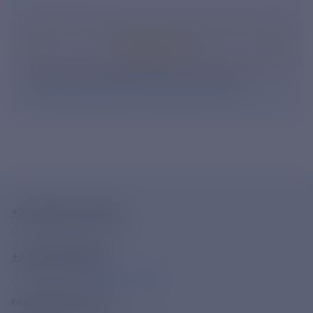
Подписаться
Нажимая кнопку «Подписаться», Вы даете свое
согласие на обработку персональных данных
.
+7-800-775-62-62
Многоканальный телефон
+7 495 785 09 37
Линия доверия
Правила работы
resk@rushydro.ru