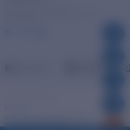
Официальная электронная почта
390005, г. Рязань, ул. Дзержинского, д. 21А
МЫ В СОЦСЕТЯХ
© ПАО «РЭСК» 2005-2026г.
Карта сайта
Уведомление об ответственности и праве
интеллектуальной собственности