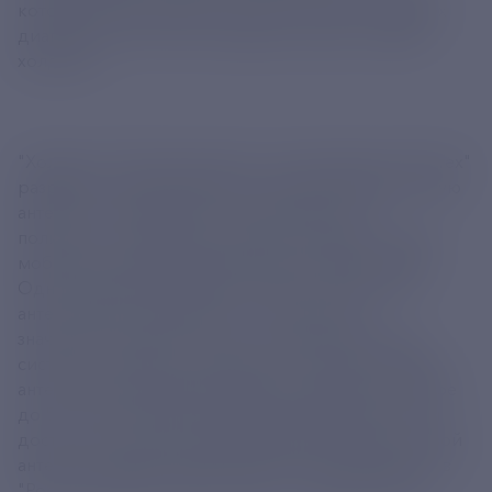
которая может заменить несколько антенн разных
диапазонов. Об этом сообщили в пресс-службе
холдинга.
"Холдинг "Росэлектроника" госкорпорации "Ростех"
разработал сверхширокополосную дискоконусную
антенну, которая может использоваться на
полигонах, в наземных комплексах связи, а также
мобильных радиоизмерительных лабораториях.
Одна такая антенна может заменить несколько
антенн разных диапазонов, что позволяет
значительно упростить всю наземную антенную
систему и повысить надежность ее работы. Новая
антенна может работать даже при ураганном ветре
до 50 м/с. Расширенный рабочий диапазон частот
достигается за счет оригинальной геометрии новой
антенны, разработанной инженерами входящего в
"Росэлектронику" НПП "Полет", - сообщили там.