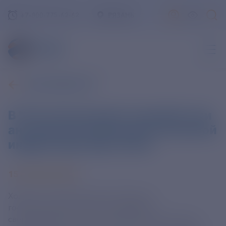
+7-800-775-62-62
РЯЗАНЬ
ВСЕ НОВОСТИ
В "Росэлектронике" разработали
антенну для упрощения наземной
инфраструктуры связи
15 АПРЕЛЯ 2024
Холдинг "Росэлектроника" (входит в
госкорпорацию "Ростех") разработал
сверхширокополосную дискоконусную антенну,