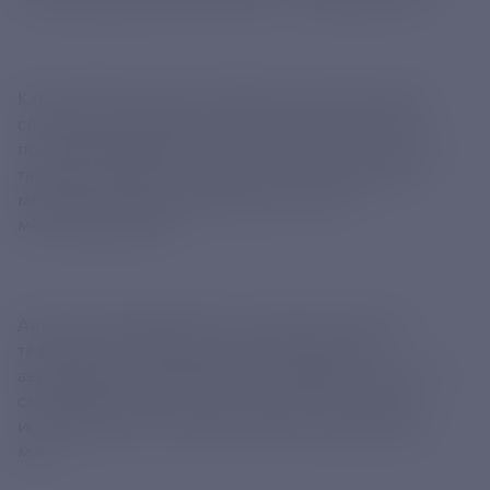
Как отметили в пресс-службе, отсутствие цепей
согласования упрощает электрическую схему и
повышает надежность и долговечность антенны, а
также позволяет использовать ее в диапазонах
метровых и дециметровых волн путем
масштабирования.
Антенна устанавливается в сложенном виде на
телескопической мачте, при подъеме она
автоматически раскрывается на заданной высоте и
складывается при спуске на землю. Она может
использоваться с большинством существующих
мачт.