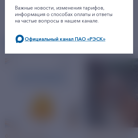
Важные новости, изменения тарифов,
информация о способах оплаты и ответы
на частые вопросы в нашем канале.
Официальный канал ПАО «РЭСК»
ДРУГИЕ НОВОСТИ
по будним дням: 8.00-21.00,
в выходные дни: 8.00-17.00.
06 АВГУСТ 2026
05 АВГУСТ 2026