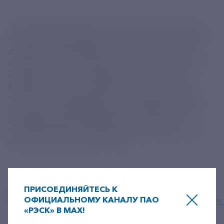
"Благодаря сверхширокополосности одна антенна
"Полета" может заменить несколько антенн разных
диапазонов. Для наземных мачтовых антенн это
означает, что вместо двух-трех мачт останется всего
одна мачта. При этом уменьшится количество
кабелей, идущих от радиостанции к антеннам, а
также станет ненужным частотно-разделительное
устройство, связывающее радиостанцию с двумя
антеннами разных диапазонов", - привели в
"Росэлектронике" слова генерального директора
НПП "Полет" Алексея Комякова.
Источник:
ПРИСОЕДИНЯЙТЕСЬ К
https://nauka.tass.ru/nauka/20547267?
ОФИЦИАЛЬНОМУ КАНАЛУ ПАО
utm_source=tass.ru&amp;utm_medium=referral&amp;utm_
«РЭСК» В MAX!
+7-800-775-62-62