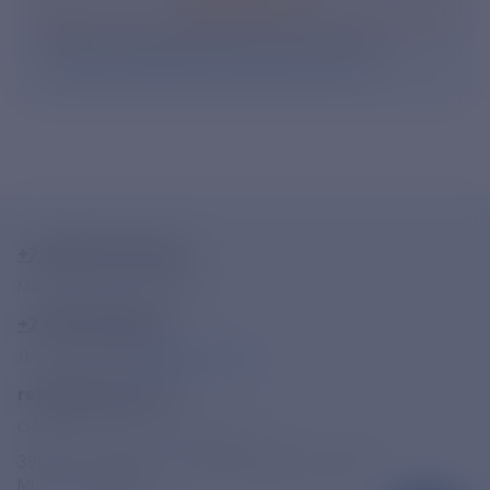
Нажимая кнопку «Подписаться», Вы даете свое
согласие на обработку персональных данных
.
+7-800-775-62-62
Многоканальный телефон
+7 495 785 09 37
Линия доверия
Правила работы
resk@rushydro.ru
Официальная электронная почта
390005, г. Рязань, ул. Дзержинского, д. 21А
МЫ В СОЦСЕТЯХ