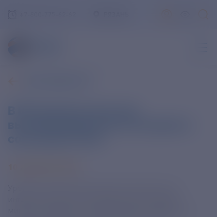
+7-800-775-62-62
РЯЗАНЬ
ВСЕ НОВОСТИ
В РФ уровень доступа
высокоскоростного интернета
составляет 93%
10 ДЕКАБРЯ 2024
Уровень проникновения высокоскоростного
интернета в России составляет 93%, сообщил
министр цифрового развития Максут Шадаев на