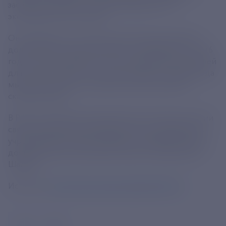
заседании комитета Совета Федерации по
экономической политике.
Он напомнил, что к 2030 году 97% домохозяйств
должны иметь быстрый доступ к интернету, а к 2036
году - 99%, и назвал это "очень амбициозной задачей
для нашей страны". "Пока мы в плане, за четыре года
мы достигли уже 93% уровня проникновения", -
сказал министр.
В России строятся магистральные оптические линии
связи, подключено уже более 100 тыс. бюджетных
учреждений, активно развивается инфраструктура
доступа в малых населенных пунктах, перечислил
Шадаев.
Источник:
https://tass.ru/ekonomika/22627091