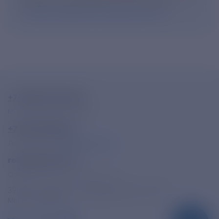
Нажимая кнопку «Подписаться», Вы даете свое
согласие на обработку персональных данных
.
+7-800-775-62-62
Многоканальный телефон
+7 495 785 09 37
Линия доверия
Правила работы
resk@rushydro.ru
Официальная электронная почта
390005, г. Рязань, ул. Дзержинского, д. 21А
МЫ В СОЦСЕТЯХ