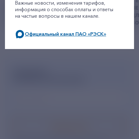
У РЭСК ИЗМЕНИЛИСЬ
РЯЗАНСКИЕ ЭНЕРГ
Важные новости, изменения тарифов,
РЕКВИЗИТЫ ДЛЯ ОПЛАТЫ
ПРИВЕЗЛИ БОЛЬШЕ 
информация о способах оплаты и ответы
ГОСУДАРСТВЕННОЙ
КОРМА В ПРИЮТ Д
на частые вопросы в нашем канале.
ПОШЛИНЫ
БЕЗДОМНЫХ ЖИВ
Официальный канал ПАО «РЭСК»
по будним дням: 8.00-21.00,
в выходные дни: 8.00-17.00.
ПОДПИШИСЬ
НА НОВОСТНУЮ РАССЫЛКУ
Ваш e-mail
*
Подписаться