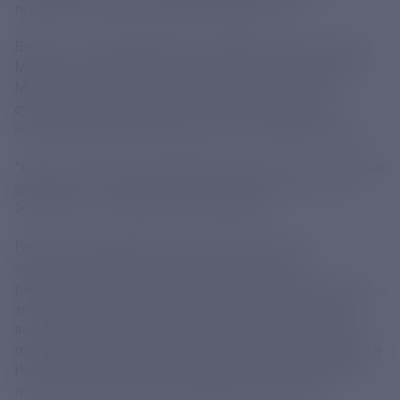
премьер-министра Михаила Мишустина.
Вместе с тем председатель правительства поручил
Минэнерго, Минпромторгу, Минэкономразвития и
Минфину обеспечить сохранение параметров
субсидирования затрат регионов на развитие
зарядной инфраструктуры для электротранспорта.
"Цель - ввести в эксплуатацию более 2,8 тыс. быстрых
зарядных станций в 2025 году и свыше 3,3 тыс. - в
2026 году", - отмечается в поручении.
Работа над развитием электротранспорта и
зарядной инфраструктуры идет в рамках
реализации стратегической инициативы социально-
экономического развития "Электроавтомобиль и
водородный автомобиль" и концепции развития
производства и использования электротранспорта в
России до 2030 года, куратором которых является
первый вице-премьер РФ Андрей Белоусов.