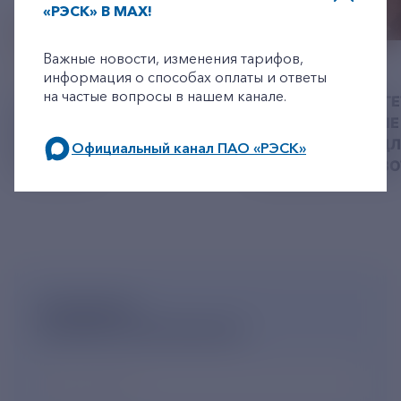
«РЭСК» В MAX!
+7-800-775-62-62
Важные новости, изменения тарифов,
06 АВГУСТ 2026
05 АВГУСТ 2026
информация о способах оплаты и ответы
на частые вопросы в нашем канале.
У РЭСК ИЗМЕНИЛИСЬ
РЯЗАНСКИЕ ЭНЕРГ
РЕКВИЗИТЫ ДЛЯ ОПЛАТЫ
ПРИВЕЗЛИ БОЛЬШЕ 
ГОСУДАРСТВЕННОЙ
КОРМА В ПРИЮТ Д
Официальный канал ПАО «РЭСК»
ПОШЛИНЫ
БЕЗДОМНЫХ ЖИВ
по будним дням: 8.00-21.00,
в выходные дни: 8.00-17.00.
ПОДПИШИСЬ
НА НОВОСТНУЮ РАССЫЛКУ
Ваш e-mail
*