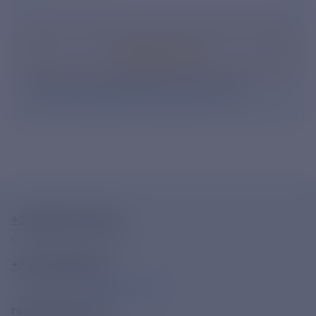
Подписаться
Нажимая кнопку «Подписаться», Вы даете свое
согласие на обработку персональных данных
.
+7-800-775-62-62
Многоканальный телефон
+7 495 785 09 37
Линия доверия
Правила работы
resk@rushydro.ru