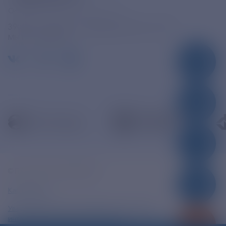
Официальная электронная почта
390005, г. Рязань, ул. Дзержинского, д. 21А
МЫ В СОЦСЕТЯХ
© ПАО «РЭСК» 2005-2026г.
Карта сайта
Уведомление об ответственности и праве
интеллектуальной собственности