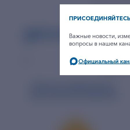
Источник:
ht
ПРИСОЕДИНЯЙТЕСЬ
ДРУГИЕ НОВО
Важные новости, изм
вопросы в нашем кан
Официальный кан