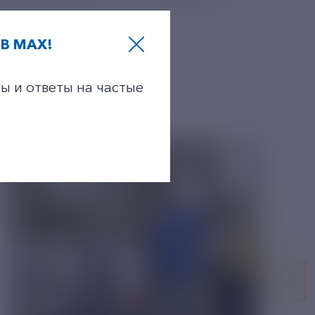
В MAX!
ы и ответы на частые