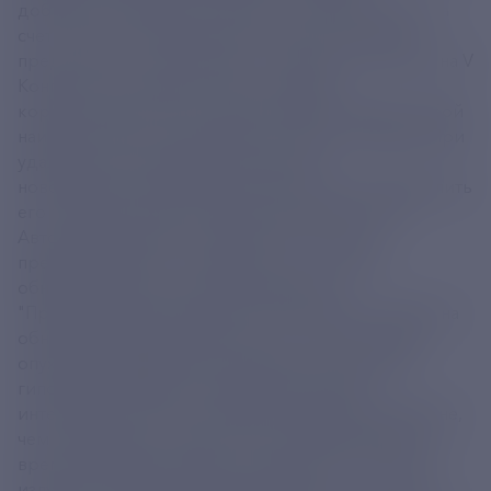
доброкачественных опухолей в головном мозге за
счет точного определения их границ. Решение
представлено в пространстве "Научная гостиная" на V
Конгрессе молодых ученых, передает
корреспондент ТАСС. Аденома представляет собой
наиболее распространенную опухоль гипофиза. При
удалении этого доброкачественного
новообразования хирургам важно точно определить
его границы, чтобы не задеть здоровую ткань.
Авторы разработали устройство, которое
предотвращает эту ошибку за счет точного
обнаружения опухоли в ИК-диапазоне.
"Принцип работы прибора Thyrochrome основан на
обнаружении флуоресцентного отклика тканей
опухоли в инфракрасном диапазоне. Аденома
гипофиза обладает на порядок меньшей
интенсивностью свечения в ближнем ИК-диапазоне,
чем окружающие ткани. При ее обнаружении во
время операции прибор оценивает этот ответ на
излучение и издает характерный звук", - уточнил