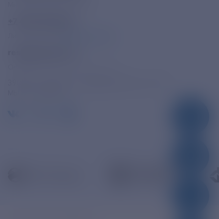
Многоканальный телефон
+7 495 785 09 37
Линия доверия
Правила работы
resk@rushydro.ru
Официальная электронная почта
390005, г. Рязань, ул. Дзержинского, д. 21А
МЫ В СОЦСЕТЯХ