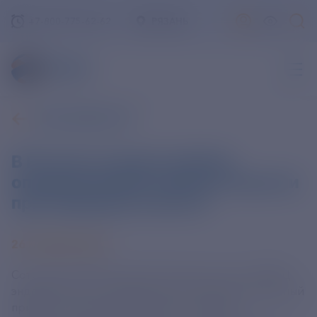
+7-800-775-62-62
РЯЗАНЬ
ВСЕ НОВОСТИ
В России создали прибор,
определяющий границы опухоли
при операции на мозге
26 НОЯБРЯ 2025
Сотрудники МГУ имени М. В. Ломоносова и НМИЦ
эндокринологии Минздрава РФ создали уникальный
прибор, упрощающий процесс удаления