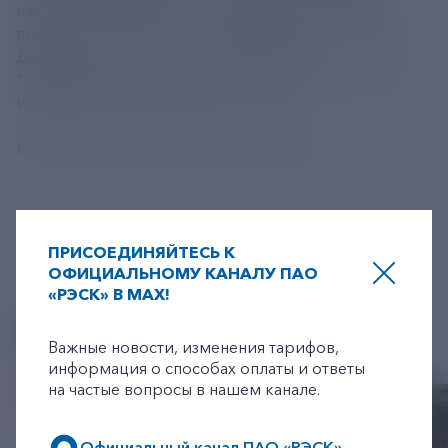
научной и образовательной сферах Совета при
президенте РФ по науке и образованию. Оператор
Десятилетия науки и технологий - АНО
"Национальные приоритеты". ТАСС - генеральный
информационный партнер конгресса.
Источник
https://tass.ru/nauka/25730899
ПРИСОЕДИНЯЙТЕСЬ К
ОФИЦИАЛЬНОМУ КАНАЛУ ПАО
«РЭСК» В MAX!
+7-800-775-62-62
ДРУГИЕ НОВОСТИ
Важные новости, изменения тарифов,
информация о способах оплаты и ответы
на частые вопросы в нашем канале.
Официальный канал ПАО «РЭСК»