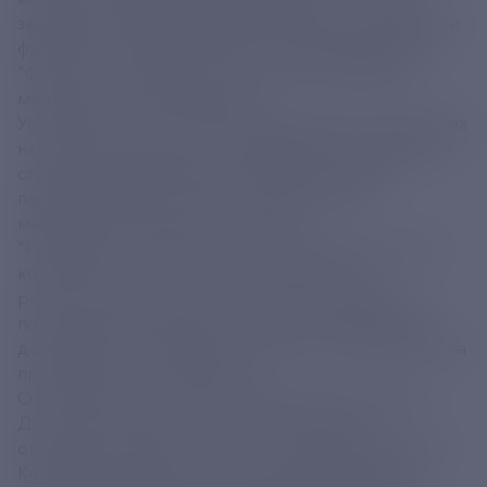
заведующий Лабораторией лазерной биофотоники
физического факультета МГУ, координатор НОШ
"Фотонные и квантовые технологии. Цифровая
медицина" Евгений Ширшин.
Устройство также помогает хирургам при операциях
на щитовидной железе, обнаруживая и защищая от
случайного удаления расположенные рядом
паращитовидные железы, отвечающие за
метаболизм кальция в организме.
"Разработка оценивает оптический отклик тканей
количественно, что повышает надежность
результатов диагностики. Сейчас мы ожидаем
получения регистрационного удостоверения для
дальнейшего внедрения системы и постановки ее на
производство", - добавил он.
О конгрессе Конгресс молодых ученых в рамках
Десятилетия науки и технологий в России
организуют Фонд Росконгресс, Минобрнауки РФ и
Координационный совет по делам молодежи в