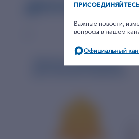
ДРУГИЕ НОВО
ПРИСОЕДИНЯЙТЕСЬ
Важные новости, изм
вопросы в нашем кан
Официальный кан