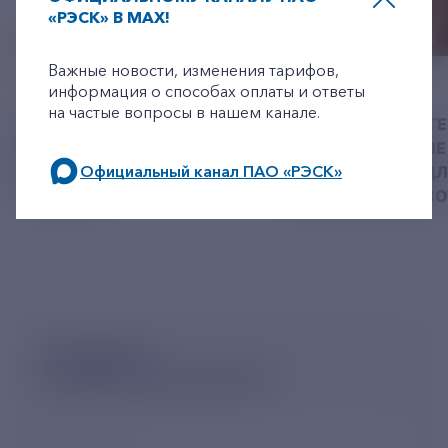
«РЭСК» В MAX!
+7-800-775-62-62
Важные новости, изменения тарифов,
06 АВГУСТ 2026
05 АВГУСТ 2026
информация о способах оплаты и ответы
на частые вопросы в нашем канале.
У РЭСК ИЗМЕНИЛИСЬ
РЯЗАНСКИЕ ЭНЕРГ
РЕКВИЗИТЫ ДЛЯ ОПЛАТЫ
ПРИВЕЗЛИ БОЛЬШЕ 
Официальный канал ПАО «РЭСК»
ГОСУДАРСТВЕННОЙ
КОРМА В ПРИЮТ Д
ПОШЛИНЫ
БЕЗДОМНЫХ ЖИВ
по будним дням: 8.00-21.00,
в выходные дни: 8.00-17.00.
ПОДПИШИСЬ
НА НОВОСТНУЮ РАССЫЛКУ
Ваш e-mail
*