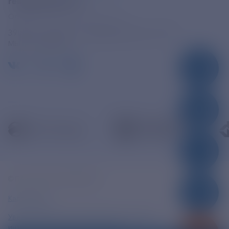
resk@rushydro.ru
Официальная электронная почта
390005, г. Рязань, ул. Дзержинского, д. 21А
МЫ В СОЦСЕТЯХ
© ПАО «РЭСК» 2005-2026г.
Карта сайта
Уведомление об ответственности и праве
интеллектуальной собственности