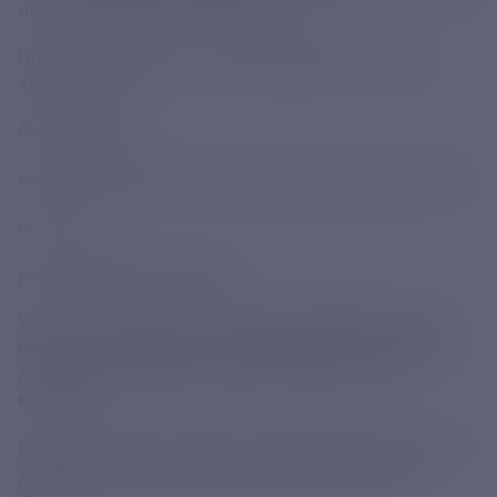
интеллектуальной собственности.
Где найти: Госуслуги / Личный кабинет / Раздел
«Документы».
Отображается:
название объекта интеллектуальной собственности;
статус и тип;
регистрационный номер.
Услуга максимально удобна для разработчиков и
бизнеса, для граждан и организаций. Пока сервис
доступен физическим лицам. В перспективе -
юрлицам.
Всего на Едином портале государственных услуг 12
услуг Роспатента, оплачивать пошлины можно