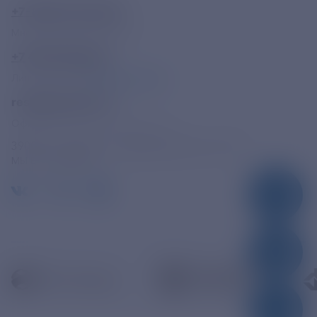
+7-800-775-62-62
Многоканальный телефон
+7 495 785 09 37
Линия доверия
Правила работы
resk@rushydro.ru
Официальная электронная почта
390005, г. Рязань, ул. Дзержинского, д. 21А
МЫ В СОЦСЕТЯХ