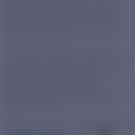
режиме, информируем вас о том, что работники
Рязанской энергетической сбытовой компании не
производят обзвон в целях замены или установки
приборов учета, оформления льгот, активации
скидок, получения персональных данных, запроса
данных банковских карт и пр.
При получении подозрительных сообщений в
мессенджерах, соцсетях, звонков на мобильный или
городской телефон, когда неизвестный
представляется сотрудником ПАО «РЭСК» (входит в
Группу РусГидро), не сообщайте никакую
информацию, не предпринимайте никаких
действий! Самый надежный способ не поддаться на
уловки мошенников - сразу же прекращать
разговор или переписку.