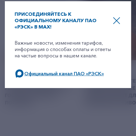
ПРИСОЕДИНЯЙТЕСЬ К
ОФИЦИАЛЬНОМУ КАНАЛУ ПАО
«РЭСК» В MAX!
+7-800-775-62-62
Важные новости, изменения тарифов,
информация о способах оплаты и ответы
на частые вопросы в нашем канале.
06 АВГУСТ 2026
05 АВГУСТ 2026
Официальный канал ПАО «РЭСК»
У РЭСК ИЗМЕНИЛИСЬ
РЯЗАНСКИЕ ЭНЕРГ
по будним дням: 8.00-21.00,
РЕКВИЗИТЫ ДЛЯ ОПЛАТЫ
ПРИВЕЗЛИ БОЛЬШЕ 
в выходные дни: 8.00-17.00.
ГОСУДАРСТВЕННОЙ
КОРМА В ПРИЮТ Д
ПОШЛИНЫ
БЕЗДОМНЫХ ЖИВ