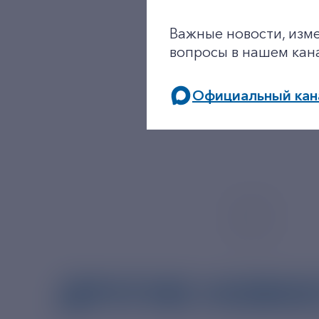
Важные новости, изм
вопросы в нашем кан
Официальный кан
ДРУГИЕ НОВО