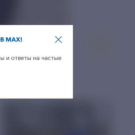
В MAX!
ы и ответы на частые