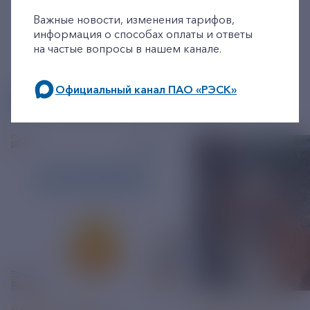
Важные новости, изменения тарифов,
информация о способах оплаты и ответы
на частые вопросы в нашем канале.
Официальный канал ПАО «РЭСК»
ДРУГИЕ НОВОСТИ
по будним дням: 8.00-21.00,
в выходные дни: 8.00-17.00.