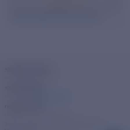
Подписаться
Нажимая кнопку «Подписаться», Вы даете свое
согласие на обработку персональных данных
.
+7-800-775-62-62
Многоканальный телефон
+7 495 785 09 37
Линия доверия
Правила работы
resk@rushydro.ru
Официальная электронная почта
390005, г. Рязань, ул. Дзержинского, д. 21А