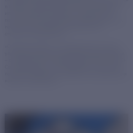
в сервисе «Личный кабинет клиента», распечатать
или отсканировать документы, подписаться на
получение счетов-квитанций на электронную почту,
посетить сайт компании и ознакомиться со
справочной информацией.
«Обновление офиса — это ещё один шаг на пути к
улучшению качества обслуживания наших клиентов,
— отметила Исполнительный директор ПАО «РЭСК»
Светлана Волощук, — Мы стремимся к тому, чтобы
посещение офиса было комфортным и удобным для
каждого потребителя».