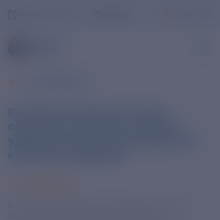
+7-800-775-62-62
РЯЗАНЬ
ВСЕ НОВОСТИ
Рязанская энергетическая
сбытовая компания открыла
удобный и доступный офис для
клиентов в Ермиши
25 НОЯБРЯ 2024
В посёлке Ермишь ПАО «РЭСК» (входит в Группу
РусГидро) открыло двери обновлённого