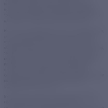
клиентского офиса, который теперь встречает
посетителей современным дизайном, удобными
зонами обслуживания и повышенной доступностью
для людей с ограниченными возможностями.
Более пяти тысяч физических лиц и 150 юридических
лиц — клиенты Ермишинского участка Сасовского
отделения ПАО «РЭСК» — теперь могут оценить
обновлённый офис. Ремонт затронул не только фасад
здания, который получил стильную облицовку и
подсветку, но и внутреннее пространство. В офисе
появились новые окна и двери, современная
отделка, а также удобные зоны для частных и
корпоративных клиентов. Особое внимание уделили
комфорту маленьких посетителей: для них
оборудован детский уголок.
В офисе также появилась зона самообслуживания,
где потребители могут без обращения к
специалисту зарегистрироваться или авторизоваться