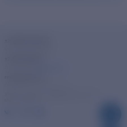
+7-800-775-62-62
Многоканальный телефон
+7 495 785 09 37
Линия доверия
Правила работы
resk@rushydro.ru
Официальная электронная почта
390005, г. Рязань, ул. Дзержинского, д. 21А
МЫ В СОЦСЕТЯХ