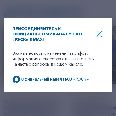
ДРУГИЕ НОВОСТИ
ПРИСОЕДИНЯЙТЕСЬ К
ОФИЦИАЛЬНОМУ КАНАЛУ ПАО
«РЭСК» В MAX!
+7-800-775-62-62
Важные новости, изменения тарифов,
информация о способах оплаты и ответы
на частые вопросы в нашем канале.
Официальный канал ПАО «РЭСК»
по будним дням: 8.00-21.00,
05 АВГУСТ 2026
04 АВГУСТ 2026
в выходные дни: 8.00-17.00.
РЯЗАНСКИЕ ЭНЕРГЕТИКИ
РЭСК ПРОВЕЛА
ПРИВЕЗЛИ БОЛЬШЕ 100 КГ
ЭКОЛОГИЧЕСКУЮ 
КОРМА В ПРИЮТ ДЛЯ
«ОБЕРЕГАЙ» НА БЕР