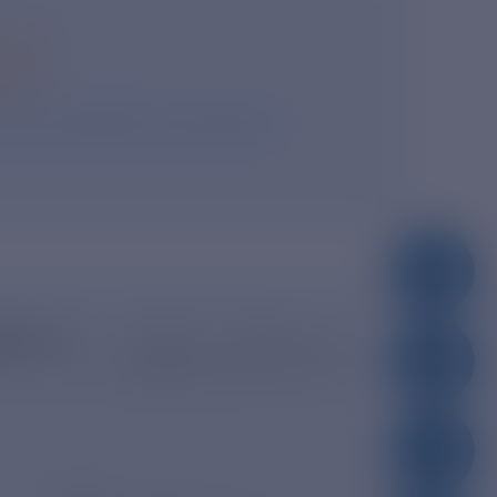
ся
асие на обработку персональных
dro.ru
390005, г. Рязань, ул.
Дзержинского, д. 21А
тронная почта