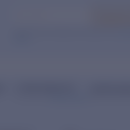
Ваш e-mail
*
Подписать
Нажимая кнопку «Подписаться», Вы даете свое
согл
данных
.
62
+7 495 785 09 37
resk@rushy
Линия доверия
Правила работы
Официальная элек