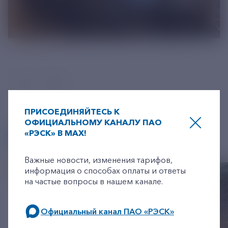
ПРИСОЕДИНЯЙТЕСЬ К
ОФИЦИАЛЬНОМУ КАНАЛУ ПАО
ДРУГИЕ НОВОСТИ
«РЭСК» В MAX!
+7-800-775-62-62
Важные новости, изменения тарифов,
информация о способах оплаты и ответы
на частые вопросы в нашем канале.
Официальный канал ПАО «РЭСК»