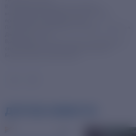
В целях недопущения распространения
коронавирусной инфекции, 24.07.2020 будет
производиться дезинфекция офиса
ПАО «РЭСК», расположенного по адресу: г.Рязань, ул.
Дзержинского 21А.
Время работы 24.07.2020 с 8.00 до 14.00. Приносим
свои извинения за доставленные неудобства.
Берегите себя и своих близких!
ДРУГИЕ НОВОСТИ