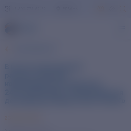
+7-800-775-62-62
РЯЗАНЬ
ВСЕ НОВОСТИ
В целях недопущения
распространения
коронавирусной инфекции,
24.07.2020 будет производиться
дезинфекция офиса ПАО «РЭСК»
23 ИЮЛЯ 2020
Уважаемые клиенты!