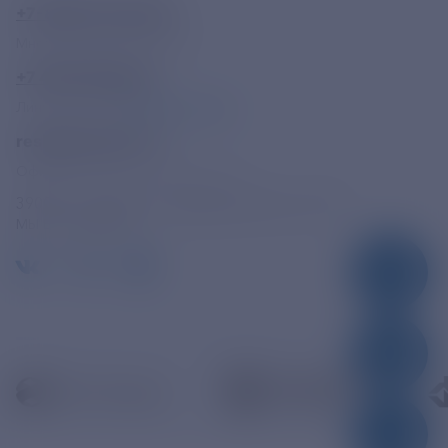
+7-800-775-62-62
Многоканальный телефон
+7 495 785 09 37
Линия доверия
Правила работы
resk@rushydro.ru
Официальная электронная почта
390005, г. Рязань, ул. Дзержинского, д. 21А
МЫ В СОЦСЕТЯХ