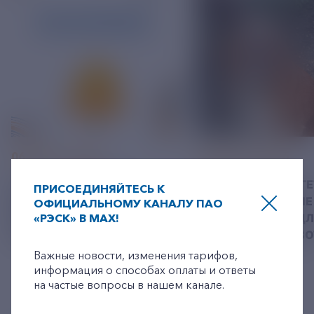
06 АВГУСТ 2026
05 АВГУСТ 2026
У РЭСК ИЗМЕНИЛИСЬ
РЯЗАНСКИЕ ЭНЕРГ
ПРИСОЕДИНЯЙТЕСЬ К
РЕКВИЗИТЫ ДЛЯ ОПЛАТЫ
ПРИВЕЗЛИ БОЛЬШЕ 
ОФИЦИАЛЬНОМУ КАНАЛУ ПАО
«РЭСК» В MAX!
ГОСУДАРСТВЕННОЙ
КОРМА В ПРИЮТ Д
+7-800-775-62-62
ПОШЛИНЫ
БЕЗДОМНЫХ ЖИВ
Важные новости, изменения тарифов,
информация о способах оплаты и ответы
на частые вопросы в нашем канале.