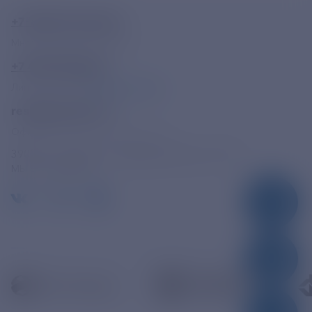
+7-800-775-62-62
Многоканальный телефон
+7 495 785 09 37
Линия доверия
Правила работы
resk@rushydro.ru
Официальная электронная почта
390005, г. Рязань, ул. Дзержинского, д. 21А
МЫ В СОЦСЕТЯХ