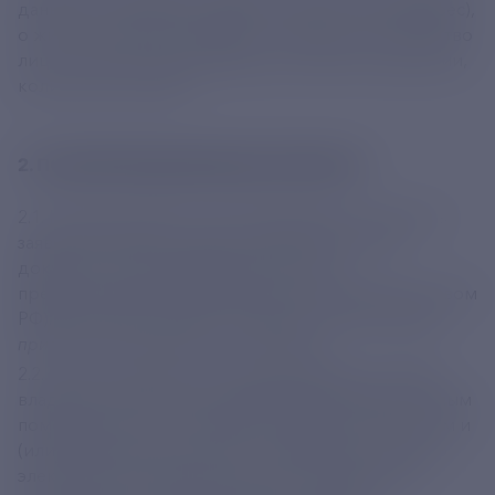
данные, контактные телефон, e-mail, почтовый адрес),
о жилом помещении (адрес помещения, количество
лиц, постоянно проживающих в жилом помещении,
количестве комнат);
2. ПОДТВЕРЖДАЮЩИЕ ДОКУМЕНТЫ:
2.1. Копия документа, удостоверяющего личность
заявителя (паспорт, вид на жительство, иной
документ, удостоверяющий личность,
предусмотренный действующим законодательством
РФ).
При
п
редставлении интересов иными лицами
прилагаются документы-основания;
2.2. Копии документов, подтверждающих право
владения и (или) пользования жилым домом, жилым
помещением в многоквартирном доме, объектом и
(или) земельным участком, о снабжении которого
электрической энергией указано в заявлении о