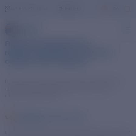
+7-800-775-62-62
РЯЗАНЬ
Перечень документов,
предоставляемых в связи со
сменой собственника
При смене собственника заявителю необходимо
предоставить гарантирующему поставщику
следующие документы:
1.
ЗАЯВЛЕНИЕ
(DOCX, 30 КБ)
с указанием сведений о заявителе (ФИО, паспортные