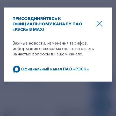
+7-800-775-62-62
ПРИСОЕДИНЯЙТЕСЬ К
ОФИЦИАЛЬНОМУ КАНАЛУ ПАО
Многоканальный телефон
«РЭСК» В MAX!
+7 495 785 09 37
+7-800-775-62-62
Линия доверия
Правила работы
Важные новости, изменения тарифов,
информация о способах оплаты и ответы
resk@rushydro.ru
на частые вопросы в нашем канале.
Официальная электронная почта
390005, г. Рязань, ул. Дзержинского, д. 21А
Официальный канал ПАО «РЭСК»
МЫ В СОЦСЕТЯХ
по будним дням: 8.00-21.00,
в выходные дни: 8.00-17.00.