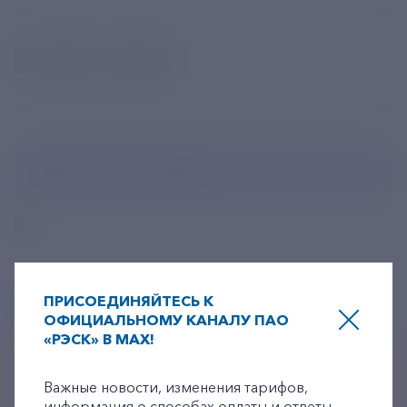
Новости компании
Введите код с картинки
*
Нажимая кнопку «Отправить», Вы даете свое
согласие на
ПРИСОЕДИНЯЙТЕСЬ К
обработку персональных данных
.
ОФИЦИАЛЬНОМУ КАНАЛУ ПАО
«РЭСК» В MAX!
+7-800-775-62-62
Подписаться
Важные новости, изменения тарифов,
информация о способах оплаты и ответы