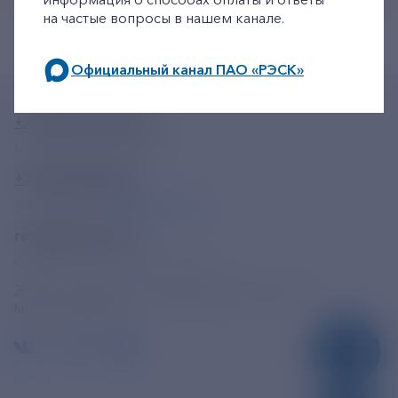
на частые вопросы в нашем канале.
Официальный канал ПАО «РЭСК»
по будним дням: 8.00-21.00,
+7-800-775-62-62
в выходные дни: 8.00-17.00.
Многоканальный телефон
+7 495 785 09 37
Линия доверия
Правила работы
resk@rushydro.ru
Официальная электронная почта
390005, г. Рязань, ул. Дзержинского, д. 21А
МЫ В СОЦСЕТЯХ