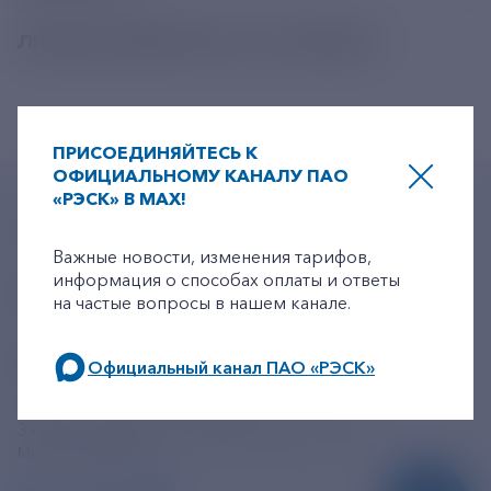
ЛИНИЯ ДОВЕРИЯ ПАО «РУСГИДРО»
ПРИСОЕДИНЯЙТЕСЬ К
ОФИЦИАЛЬНОМУ КАНАЛУ ПАО
«РЭСК» В MAX!
+7-800-775-62-62
+7-800-775-62-62
Многоканальный телефон
Важные новости, изменения тарифов,
информация о способах оплаты и ответы
+7 495 785 09 37
на частые вопросы в нашем канале.
Линия доверия
Правила работы
resk@rushydro.ru
Официальный канал ПАО «РЭСК»
Официальная электронная почта
по будним дням: 8.00-21.00,
390005, г. Рязань, ул. Дзержинского, д. 21А
в выходные дни: 8.00-17.00.
МЫ В СОЦСЕТЯХ