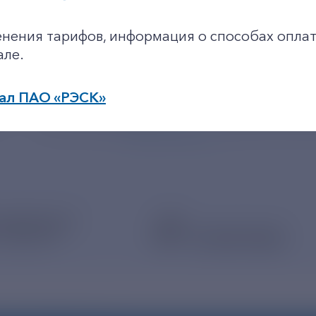
+7-800-775-62-62
енения тарифов, информация о способах оплат
але.
ал ПАО «РЭСК»
62
+7 495 785 09 37
resk@rushy
Линия доверия
Правила работы
Официальная элек
по будним дням: 8.00-21.00,
в выходные дни: 8.00-17.00.