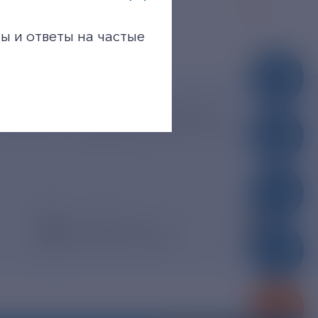
ы и ответы на частые
dro.ru
390005, г. Рязань, ул.
Дзержинского, д. 21А
тронная почта