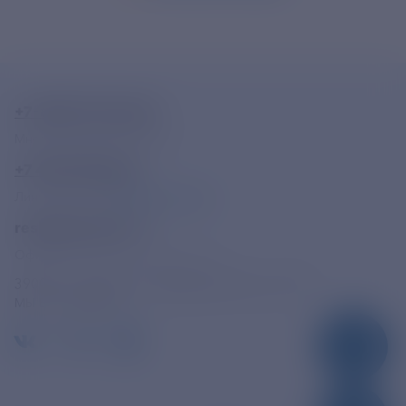
+7-800-775-62-62
Многоканальный телефон
+7 495 785 09 37
Линия доверия
Правила работы
resk@rushydro.ru
Официальная электронная почта
390005, г. Рязань, ул. Дзержинского, д. 21А
МЫ В СОЦСЕТЯХ