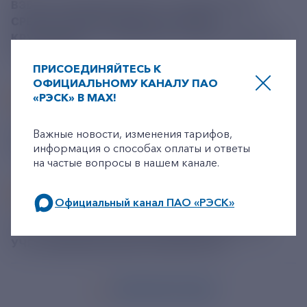
ВЭБ.РФ НАПРАВИЛ БОЛЕЕ 1,3 МЛРД РУБЛЕЙ
СРЕДСТВ ФНБ НА РЕКОНСТРУКЦИЮ
КРУПНЕЙШЕГО ТРАМВАЙНОГО ДЕПО НИЖНЕГО
НОВГОРОДА
ПРИСОЕДИНЯЙТЕСЬ К
ОФИЦИАЛЬНОМУ КАНАЛУ ПАО
07
АВГУСТА
«РЭСК» В MAX!
+7-800-775-62-62
ТРУТНЕВ: РЕАЛИЗАЦИЯ МАСТЕР-ПЛАНОВ
Важные новости, изменения тарифов,
информация о способах оплаты и ответы
ПОЗВОЛИЛА ПОСТРОИТЬ В ДФО 233 ОБЪЕКТА
на частые вопросы в нашем канале.
07
АВГУСТА
Официальный канал ПАО «РЭСК»
по будним дням: 8.00-21.00,
В РОССИИ ВВЕЛИ ПЕРСОНИФИЦИРОВАННЫЙ
УЧЕТ МЕДПОМОЩИ ВЕТЕРАНАМ СВО
в выходные дни: 8.00-17.00.
ПОКАЗАТЬ ЕЩЕ