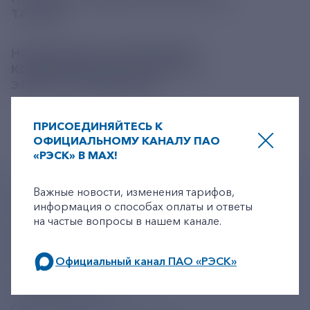
ТАРИФА
НОРМАТИВЫ ПОТРЕБЛЕНИЯ
КОММУНАЛЬНОЙ УСЛУГИ ПО
ЭЛЕКТРОСНАБЖЕНИЮ
ПРИСОЕДИНЯЙТЕСЬ К
ОФИЦИАЛЬНОМУ КАНАЛУ ПАО
«РЭСК» В MAX!
+7-800-775-62-62
Важные новости, изменения тарифов,
+7-800-775-62-62
информация о способах оплаты и ответы
Многоканальный телефон
на частые вопросы в нашем канале.
+7 495 785 09 37
Официальный канал ПАО «РЭСК»
Линия доверия
Правила работы
по будним дням: 8.00-21.00,
resk@rushydro.ru
в выходные дни: 8.00-17.00.
Официальная электронная почта