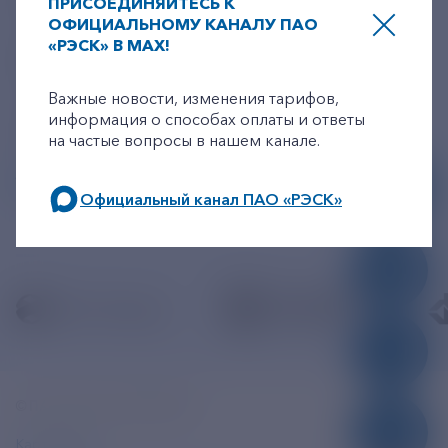
ПРИСОЕДИНЯЙТЕСЬ К
ОФИЦИАЛЬНОМУ КАНАЛУ ПАО
Линия доверия
Правила работы
«РЭСК» В MAX!
resk@rushydro.ru
+7-800-775-62-62
Официальная электронная почта
Важные новости, изменения тарифов,
информация о способах оплаты и ответы
390005, г. Рязань, ул. Дзержинского, д. 21А
на частые вопросы в нашем канале.
МЫ В СОЦСЕТЯХ
Официальный канал ПАО «РЭСК»
по будним дням: 8.00-21.00,
в выходные дни: 8.00-17.00.
© ПАО «РЭСК» 2005-2026г.
Карта сайта