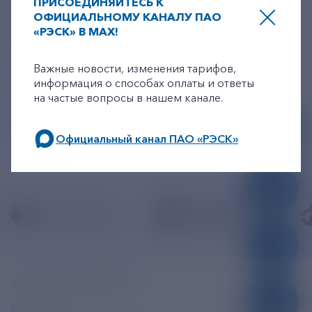
ПРИСОЕДИНЯЙТЕСЬ К
ОФИЦИАЛЬНОМУ КАНАЛУ ПАО
Линия доверия
Правила работы
«РЭСК» В MAX!
resk@rushydro.ru
+7-800-775-62-62
Официальная электронная почта
Важные новости, изменения тарифов,
информация о способах оплаты и ответы
390005, г. Рязань, ул. Дзержинского, д. 21А
на частые вопросы в нашем канале.
МЫ В СОЦСЕТЯХ
Официальный канал ПАО «РЭСК»
по будним дням: 8.00-21.00,
в выходные дни: 8.00-17.00.
© ПАО «РЭСК» 2005-2026г.
Карта сайта