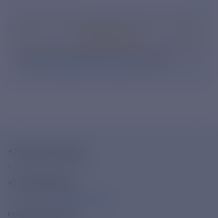
Подписаться
Нажимая кнопку «Подписаться», Вы даете свое
согласие на обработку персональных данных
.
+7-800-775-62-62
Многоканальный телефон
+7 495 785 09 37
Линия доверия
Правила работы
resk@rushydro.ru