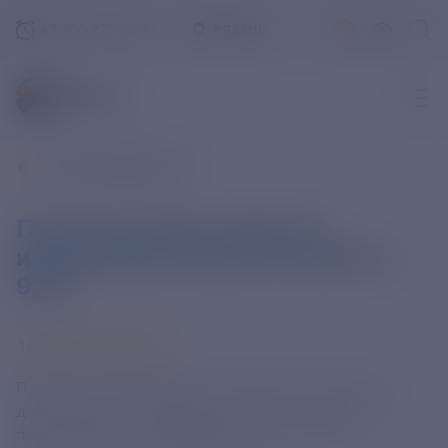
+7-800-775-62-62
РЯЗАНЬ
ВСЕ НОВОСТИ
Путин подписал закон об
индексации военных пенсий на
9,5%
14 ФЕВРАЛЯ 2025
Президент РФ Владимир Путин подписал закон о
дополнительной индексации пенсий военным
пенсионерам с 1 января 2025 года с учетом