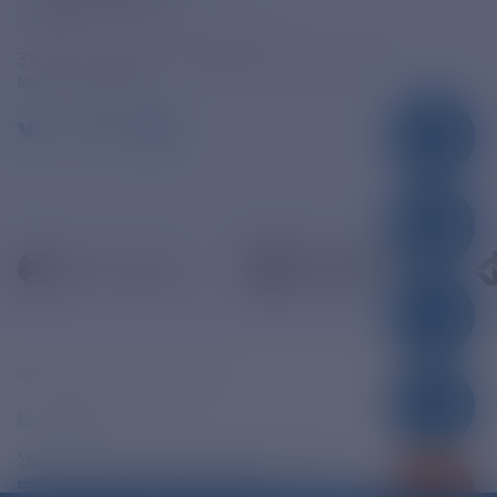
Официальная электронная почта
390005, г. Рязань, ул. Дзержинского, д. 21А
МЫ В СОЦСЕТЯХ
© ПАО «РЭСК» 2005-2026г.
Карта сайта
Уведомление об ответственности и праве
интеллектуальной собственности