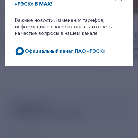
«РЭСК» В MAX!
+7-800-775-62-62
Важные новости, изменения тарифов,
06 АВГУСТ 2026
05 АВГУСТ 2026
информация о способах оплаты и ответы
на частые вопросы в нашем канале.
У РЭСК ИЗМЕНИЛИСЬ
РЯЗАНСКИЕ ЭНЕРГ
РЕКВИЗИТЫ ДЛЯ ОПЛАТЫ
ПРИВЕЗЛИ БОЛЬШЕ 
ГОСУДАРСТВЕННОЙ
КОРМА В ПРИЮТ Д
Официальный канал ПАО «РЭСК»
ПОШЛИНЫ
БЕЗДОМНЫХ ЖИВ
по будним дням: 8.00-21.00,
в выходные дни: 8.00-17.00.
ПОДПИШИСЬ
НА НОВОСТНУЮ РАССЫЛКУ
Ваш e-mail
*