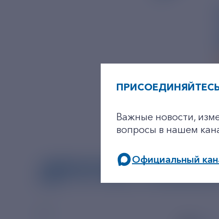
ПРИСОЕДИНЯЙТЕСЬ
Важные новости, изм
вопросы в нашем кан
Официальный кан
ДРУГИЕ НОВО