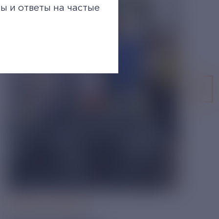
ы и ответы на частые
04 АВГУСТ 2026
0