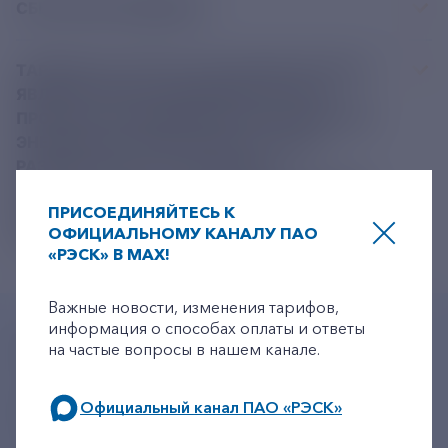
СБЫТОВАЯ НАДБАВКА
ТАРИФЫ НА УСЛУГИ, ОКАЗАНИЕ КОТОРЫХ
ЯВЛЯЕТСЯ НЕОТЪЕМЛЕМОЙ ЧАСТЬЮ
ПРОЦЕССА СНАБЖЕНИЯ ЭЛЕКТРИЧЕСКОЙ
ЭНЕРГИЕЙ ПОТРЕБИТЕЛЕЙ, А ТАКЖЕ
РАЗМЕР ПЛАТЫ, ЗА КОТОРЫЕ В
СООТВЕТСТВИИ С ЗАКОНОДАТЕЛЬСТВОМ
ПРИСОЕДИНЯЙТЕСЬ К
РОССИЙСКОЙ ФЕДЕРАЦИИ ПОДЛЕЖИТ
ОФИЦИАЛЬНОМУ КАНАЛУ ПАО
ГОСУДАРСТВЕННОМУ РЕГУЛИРОВАНИЮ
«РЭСК» В MAX!
+7-800-775-62-62
Важные новости, изменения тарифов,
информация о способах оплаты и ответы
+7-800-775-62-62
на частые вопросы в нашем канале.
Многоканальный телефон
Официальный канал ПАО «РЭСК»
+7 495 785 09 37
Линия доверия
Правила работы
по будним дням: 8.00-21.00,