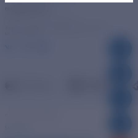
в выходные дни: 8.00-17.00.
resk@rushydro.ru
Официальная электронная почта
390005, г. Рязань, ул. Дзержинского, д. 21А
МЫ В СОЦСЕТЯХ
© ПАО «РЭСК» 2005-2026г.
Карта сайта